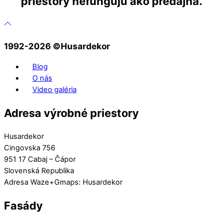
priestory nefungujú ako predajňa.
1992-2026 ©️Husardekor
Blog
O nás
Video galéria
Adresa výrobné priestory
Husardekor
Cingovska 756
951 17 Cabaj – Čápor
Slovenská Republika
Adresa Waze+Gmaps: Husardekor
Fasády