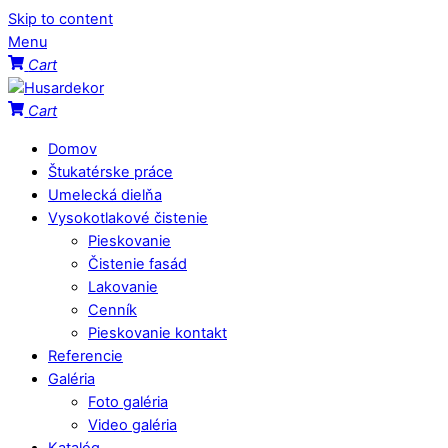
Skip to content
Menu
Cart
Cart
Domov
Štukatérske práce
Umelecká dielňa
Vysokotlakové čistenie
Pieskovanie
Čistenie fasád
Lakovanie
Cenník
Pieskovanie kontakt
Referencie
Galéria
Foto galéria
Video galéria
Katalóg