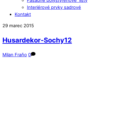
Fasádne polystyrénové lišty
Interiérové prvky sadrové
Kontakt
Close
Close
29
marec
2015
Menu
Cart
Husardekor-Sochy12
Milan Fraňo
0