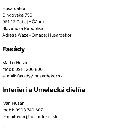
Husardekor
Cingovska 756
951 17 Cabaj – Čápor
Slovenská Republika
Adresa Waze+Gmaps: Husardekor
Fasády
Martin Husár
mobil: 0911 200 800
e-mail: fasady@husardekor.sk
Interiéri a Umelecká dielňa
Ivan Husár
mobil: 0903 740 607
e-mail: ivan@husardekor.sk