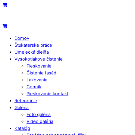
Skip
Menu
Cart
to
content
Cart
Domov
Štukatérske práce
Umelecká dielňa
Vysokotlakové čistenie
Pieskovanie
Čistenie fasád
Lakovanie
Cenník
Pieskovanie kontakt
Referencie
Galéria
Foto galéria
Video galéria
Katalóg