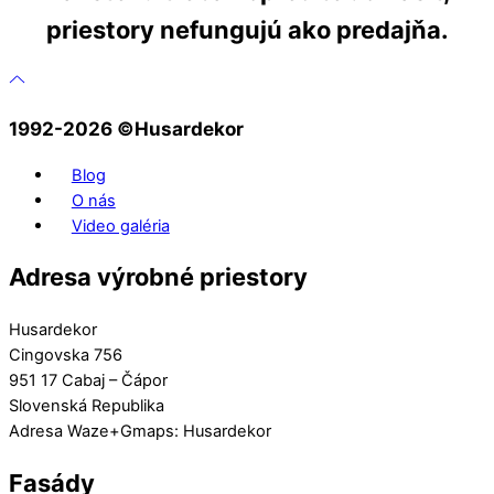
priestory nefungujú ako predajňa.
1992-2026 ©️Husardekor
Blog
O nás
Video galéria
Adresa výrobné priestory
Husardekor
Cingovska 756
951 17 Cabaj – Čápor
Slovenská Republika
Adresa Waze+Gmaps: Husardekor
Fasády