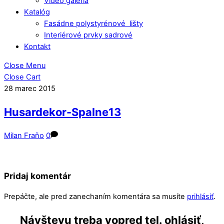
Video galéria
Katalóg
Fasádne polystyrénové lišty
Interiérové prvky sadrové
Kontakt
Close Menu
Close Cart
28
marec
2015
Husardekor-Spalne13
Milan Fraňo
0
Pridaj komentár
Prepáčte, ale pred zanechaním komentára sa musíte
prihlásiť
.
Návštevu treba vopred tel. ohlásiť,