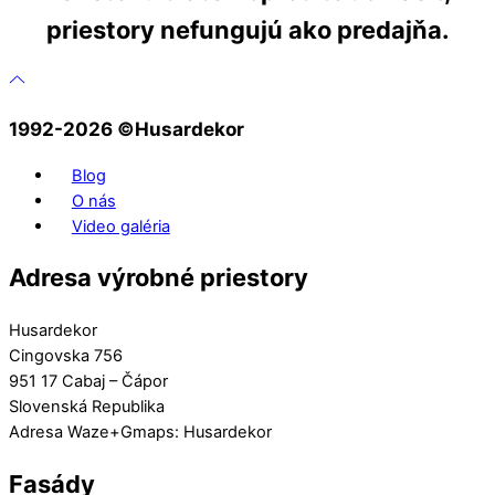
priestory nefungujú ako predajňa.
1992-2026 ©️Husardekor
Blog
O nás
Video galéria
Adresa výrobné priestory
Husardekor
Cingovska 756
951 17 Cabaj – Čápor
Slovenská Republika
Adresa Waze+Gmaps: Husardekor
Fasády