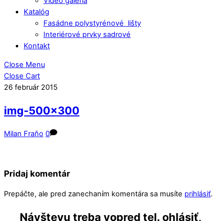
Video galéria
Katalóg
Fasádne polystyrénové lišty
Interiérové prvky sadrové
Kontakt
Close Menu
Close Cart
26
február
2015
img-500×300
Milan Fraňo
0
Pridaj komentár
Prepáčte, ale pred zanechaním komentára sa musíte
prihlásiť
.
Návštevu treba vopred tel. ohlásiť,