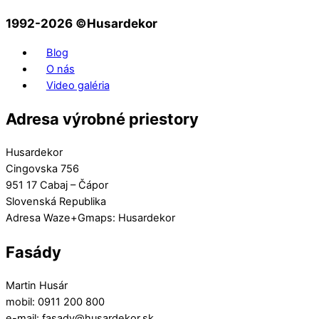
1992-2026 ©️Husardekor
Blog
O nás
Video galéria
Adresa výrobné priestory
Husardekor
Cingovska 756
951 17 Cabaj – Čápor
Slovenská Republika
Adresa Waze+Gmaps: Husardekor
Fasády
Martin Husár
mobil: 0911 200 800
e-mail: fasady@husardekor.sk