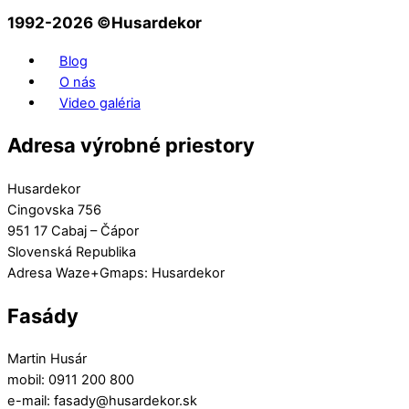
1992-2026 ©️Husardekor
Blog
O nás
Video galéria
Adresa výrobné priestory
Husardekor
Cingovska 756
951 17 Cabaj – Čápor
Slovenská Republika
Adresa Waze+Gmaps: Husardekor
Fasády
Martin Husár
mobil: 0911 200 800
e-mail: fasady@husardekor.sk