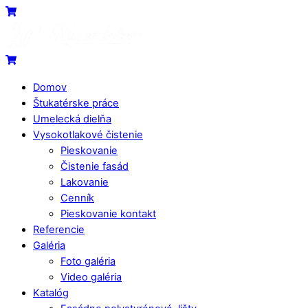
Skip
Menu
Cart
to
content
Cart
Domov
Štukatérske práce
Umelecká dielňa
Vysokotlakové čistenie
Pieskovanie
Čistenie fasád
Lakovanie
Cenník
Pieskovanie kontakt
Referencie
Galéria
Foto galéria
Video galéria
Katalóg