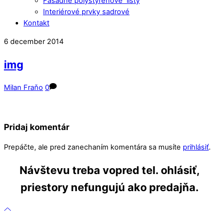
Fasádne polystyrénové lišty
Interiérové prvky sadrové
Kontakt
Close
Close
6
december
2014
Menu
Cart
img
Milan Fraňo
0
Pridaj komentár
Prepáčte, ale pred zanechaním komentára sa musíte
prihlásiť
.
Návštevu treba vopred tel. ohlásiť,
priestory nefungujú ako predajňa.