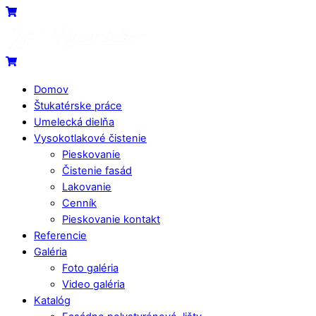
Skip
Menu
Cart
to
content
Cart
Domov
Štukatérske práce
Umelecká dielňa
Vysokotlakové čistenie
Pieskovanie
Čistenie fasád
Lakovanie
Cenník
Pieskovanie kontakt
Referencie
Galéria
Foto galéria
Video galéria
Katalóg