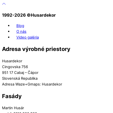
1992-2026 ©️Husardekor
Blog
O nás
Video galéria
Adresa výrobné priestory
Husardekor
Cingovska 756
951 17 Cabaj – Čápor
Slovenská Republika
Adresa Waze+Gmaps: Husardekor
Fasády
Martin Husár