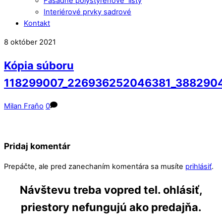
Fasádne polystyrénové lišty
Interiérové prvky sadrové
Kontakt
Close
Close
8
október
2021
Menu
Cart
Kópia súboru
118299007_226936252046381_388290
Milan Fraňo
0
Pridaj komentár
Prepáčte, ale pred zanechaním komentára sa musíte
prihlásiť
.
Návštevu treba vopred tel. ohlásiť,
priestory nefungujú ako predajňa.