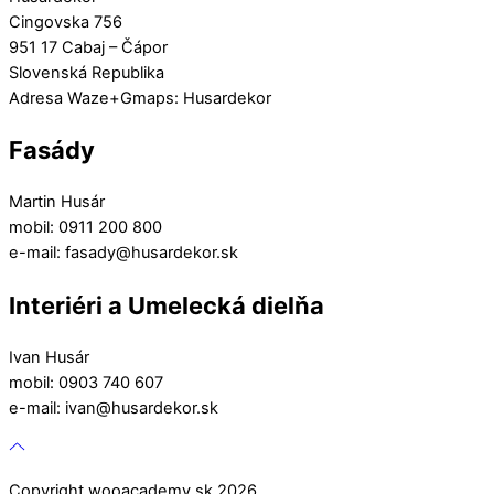
Cingovska 756
951 17 Cabaj – Čápor
Slovenská Republika
Adresa Waze+Gmaps: Husardekor
Fasády
Martin Husár
mobil: 0911 200 800
e-mail: fasady@husardekor.sk
Interiéri a Umelecká dielňa
Ivan Husár
mobil: 0903 740 607
e-mail: ivan@husardekor.sk
Copyright wooacademy.sk 2026