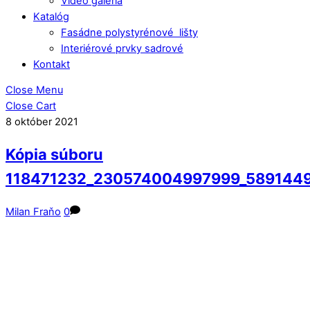
Video galéria
Katalóg
Fasádne polystyrénové lišty
Interiérové prvky sadrové
Kontakt
Close Menu
Close Cart
8
október
2021
Kópia súboru
118471232_230574004997999_589144
Milan Fraňo
0