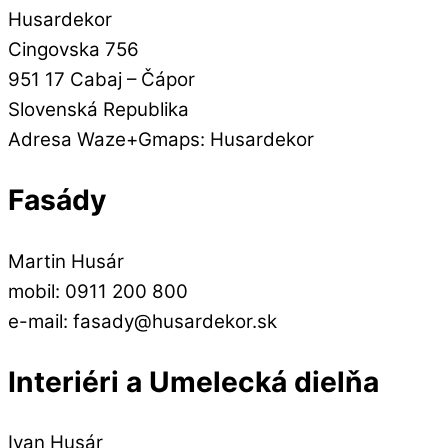
Husardekor
Cingovska 756
951 17 Cabaj – Čápor
Slovenská Republika
Adresa Waze+Gmaps: Husardekor
Fasády
Martin Husár
mobil: 0911 200 800
e-mail: fasady@husardekor.sk
Interiéri a Umelecká dielňa
Ivan Husár