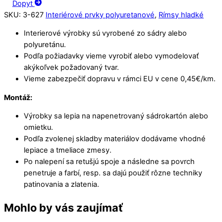
Dopyt
SKU
:
3-627
Interiérové prvky polyuretanové
,
Rímsy hladké
Interierové výrobky sú vyrobené zo sádry alebo
polyuretánu.
Podľa požiadavky vieme vyrobiť alebo vymodelovať
akýkoľvek požadovaný tvar.
Vieme zabezpečiť dopravu v rámci EU v cene 0,45€/km.
Montáž:
Výrobky sa lepia na napenetrovaný sádrokartón alebo
omietku.
Podľa zvolenej skladby materiálov dodávame vhodné
lepiace a tmeliace zmesy.
Po nalepení sa retušjú spoje a následne sa povrch
penetruje a farbí, resp. sa dajú použiť rôzne techniky
patinovania a zlatenia.
Mohlo by vás zaujímať