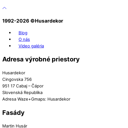
1992-2026 ©️Husardekor
Blog
O nás
Video galéria
Adresa výrobné priestory
Husardekor
Cingovska 756
951 17 Cabaj – Čápor
Slovenská Republika
Adresa Waze+Gmaps: Husardekor
Fasády
Martin Husár