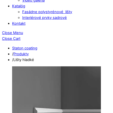
Video galéria
Katalóg
Fasádne polystyrénové lišty
Interiérové prvky sadrové
Kontakt
Close Menu
Close Cart
Staton coating
/
Produkty
/
Lišty hladké