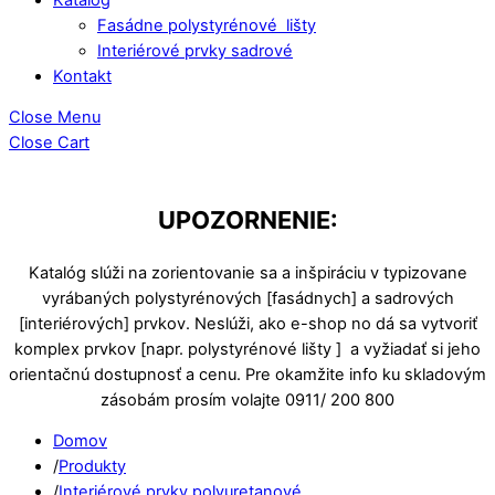
Fasádne polystyrénové lišty
Interiérové prvky sadrové
Kontakt
Close Menu
Close Cart
UPOZORNENIE:
Katalóg slúži na zorientovanie sa a inšpiráciu v typizovane
vyrábaných polystyrénových [fasádnych] a sadrových
[interiérových] prvkov. Neslúži, ako e-shop no dá sa vytvoriť
komplex prvkov [napr. polystyrénové lišty ] a vyžiadať si jeho
orientačnú dostupnosť a cenu. Pre okamžite info ku skladovým
zásobám prosím volajte 0911/ 200 800
Domov
/
Produkty
/
Interiérové prvky polyuretanové