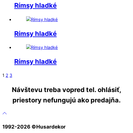
Rímsy hladké
Rímsy hladké
Rímsy hladké
1
2
3
Návštevu treba vopred tel. ohlásiť,
priestory nefungujú ako predajňa.
1992-2026 ©️Husardekor