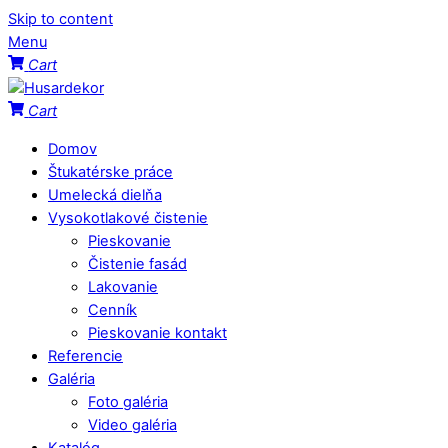
Skip to content
Menu
Cart
Cart
Domov
Štukatérske práce
Umelecká dielňa
Vysokotlakové čistenie
Pieskovanie
Čistenie fasád
Lakovanie
Cenník
Pieskovanie kontakt
Referencie
Galéria
Foto galéria
Video galéria
Katalóg