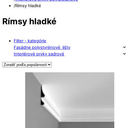
/
Rímsy hladké
Rímsy hladké
Filter - kategórie
Fasádne polystyrénové lišty
Interiérové prvky sadrové