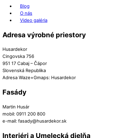
Blog
O nás
Video galéria
Adresa výrobné priestory
Husardekor
Cingovska 756
951 17 Cabaj – Čápor
Slovenská Republika
Adresa Waze+Gmaps: Husardekor
Fasády
Martin Husár
mobil: 0911 200 800
e-mail: fasady@husardekor.sk
Interiéri a Umelecká dielňa