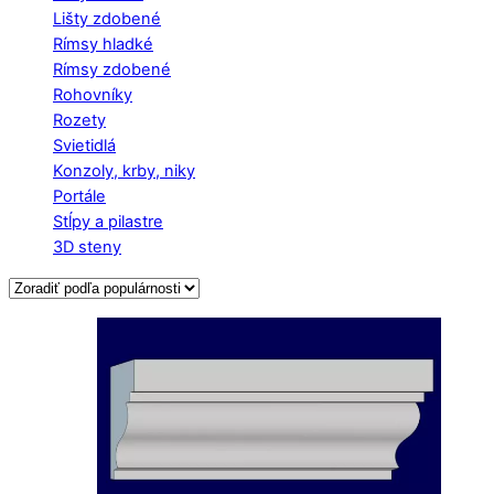
Lišty zdobené
Rímsy hladké
Rímsy zdobené
Rohovníky
Rozety
Svietidlá
Konzoly, krby, niky
Portále
Stĺpy a pilastre
3D steny