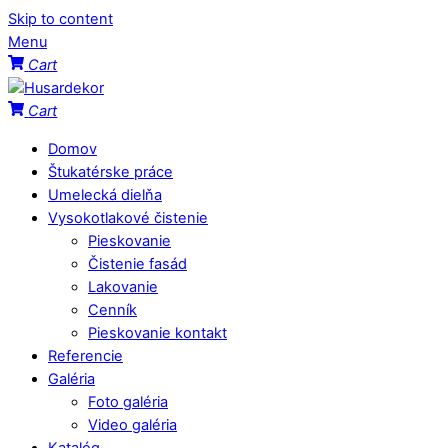
Skip to content
Menu
Cart
Cart
Domov
Štukatérske práce
Umelecká dielňa
Vysokotlakové čistenie
Pieskovanie
Čistenie fasád
Lakovanie
Cenník
Pieskovanie kontakt
Referencie
Galéria
Foto galéria
Video galéria
Katalóg