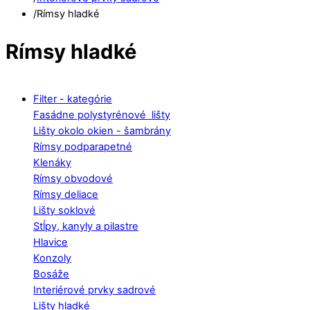
/
Rímsy hladké
Rímsy hladké
Filter - kategórie
Fasádne polystyrénové lišty
Lišty okolo okien - šambrány
Rímsy podparapetné
Klenáky
Rímsy obvodové
Rímsy deliace
Lišty soklové
Stĺpy, kanyly a pilastre
Hlavice
Konzoly
Bosáže
Interiérové prvky sadrové
Lišty hladké