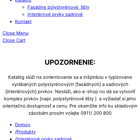
Fasádne polystyrénové lišty
Interiérové prvky sadrové
Kontakt
Close Menu
Close Cart
UPOZORNENIE:
Katalóg slúži na zorientovanie sa a inšpiráciu v typizovane
vyrábaných polystyrénových [fasádnych] a sadrových
[interiérových] prvkov. Neslúži, ako e-shop no dá sa vytvoriť
komplex prvkov [napr. polystyrénové lišty ] a vyžiadať si jeho
orientačnú dostupnosť a cenu. Pre okamžite info ku skladovým
zásobám prosím volajte 0911/ 200 800
Domov
/
Produkty
/
Interiérové prvky sadrové