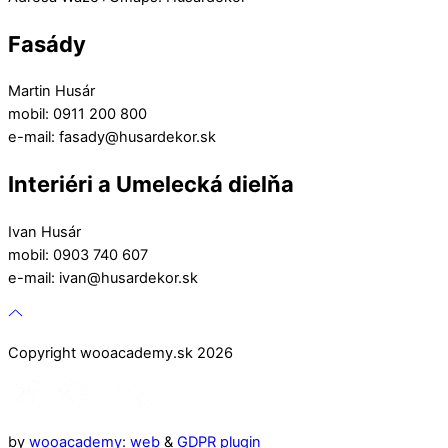
Fasády
Martin Husár
mobil: 0911 200 800
e-mail: fasady@husardekor.sk
Interiéri a Umelecká dielňa
Ivan Husár
mobil: 0903 740 607
e-mail: ivan@husardekor.sk
Copyright wooacademy.sk 2026
by
wooacademy
:
web
&
GDPR plugin