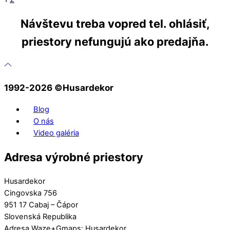
Návštevu treba vopred tel. ohlásiť,
priestory nefungujú ako predajňa.
1992-2026 ©️Husardekor
Blog
O nás
Video galéria
Adresa výrobné priestory
Husardekor
Cingovska 756
951 17 Cabaj – Čápor
Slovenská Republika
Adresa Waze+Gmaps: Husardekor