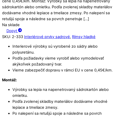
cene 0,45€/km. Montáž: Výrobky sa lepia na napenetrovaný
sádrokartón alebo omietku. Podľa zvolenej skladby materiálov
dodávame vhodné lepiace a tmeliace zmesy. Po nalepení sa
retušjú spoje a následne sa povrch penetruje […]
Na sklade
Dopyt
SKU
:
2-333
Interiérové prvky sadrové
,
Rímsy hladké
Interierové výrobky sú vyrobené zo sádry alebo
polyuretánu.
Podľa požiadavky vieme vyrobiť alebo vymodelovať
akýkoľvek požadovaný tvar.
Vieme zabezpečiť dopravu v rámci EU v cene 0,45€/km.
Montáž:
Výrobky sa lepia na napenetrovaný sádrokartón alebo
omietku.
Podľa zvolenej skladby materiálov dodávame vhodné
lepiace a tmeliace zmesy.
Po nalepení sa retušjú spoje a následne sa povrch