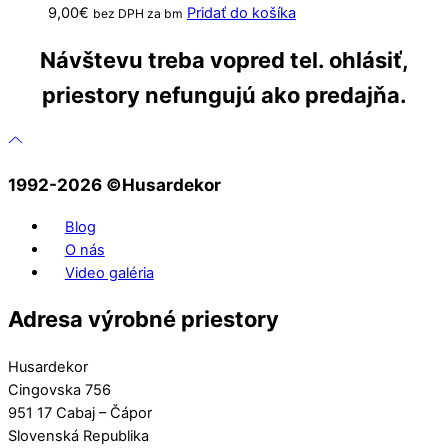
9,00
€
Pridať do košíka
bez DPH za bm
Návštevu treba vopred tel. ohlásiť,
priestory nefungujú ako predajňa.
1992-2026 ©️Husardekor
Blog
O nás
Video galéria
Adresa výrobné priestory
Husardekor
Cingovska 756
951 17 Cabaj – Čápor
Slovenská Republika