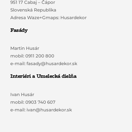
951 17 Cabaj – Čápor
Slovenská Republika
Adresa Waze+Gmaps: Husardekor
Fasády
Martin Husár
mobil: 0911 200 800
e-mail: fasady@husardekor.sk
Interiéri a Umelecká dielňa
Ivan Husár
mobil: 0903 740 607
e-mail: ivan@husardekor.sk