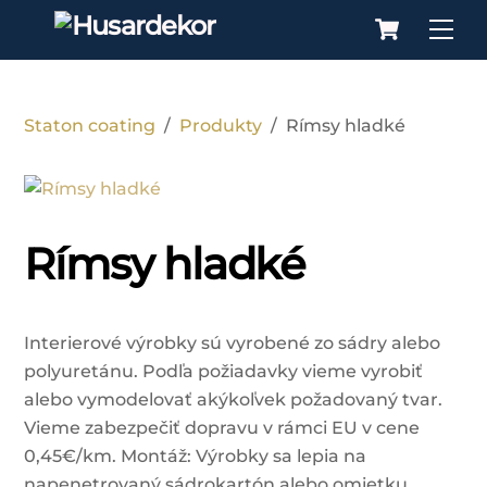
Cart
Skip
Me
to
content
Staton coating
/
Produkty
/
Rímsy hladké
Rímsy hladké
Interierové výrobky sú vyrobené zo sádry alebo
polyuretánu. Podľa požiadavky vieme vyrobiť
alebo vymodelovať akýkoľvek požadovaný tvar.
Vieme zabezpečiť dopravu v rámci EU v cene
0,45€/km. Montáž: Výrobky sa lepia na
napenetrovaný sádrokartón alebo omietku.