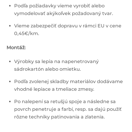
Podľa požiadavky vieme vyrobiť alebo
vymodelovať akýkoľvek požadovaný tvar.
Vieme zabezpečiť dopravu v rámci EU v cene
0,45€/km.
Montáž:
Výrobky sa lepia na napenetrovaný
sádrokartón alebo omietku.
Podľa zvolenej skladby materiálov dodávame
vhodné lepiace a tmeliace zmesy.
Po nalepení sa retušjú spoje a následne sa
povrch penetruje a farbí, resp. sa dajú použiť
rôzne techniky patinovania a zlatenia.