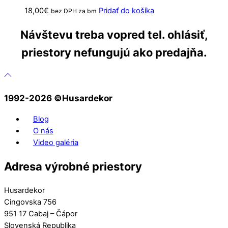
18,00
€
Pridať do košíka
bez DPH za bm
Návštevu treba vopred tel. ohlásiť,
priestory nefungujú ako predajňa.
1992-2026 ©️Husardekor
Blog
O nás
Video galéria
Adresa výrobné priestory
Husardekor
Cingovska 756
951 17 Cabaj – Čápor
Slovenská Republika