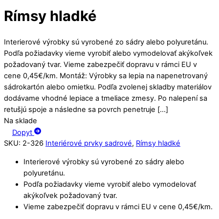
Rímsy hladké
Interierové výrobky sú vyrobené zo sádry alebo polyuretánu.
Podľa požiadavky vieme vyrobiť alebo vymodelovať akýkoľvek
požadovaný tvar. Vieme zabezpečiť dopravu v rámci EU v
cene 0,45€/km. Montáž: Výrobky sa lepia na napenetrovaný
sádrokartón alebo omietku. Podľa zvolenej skladby materiálov
dodávame vhodné lepiace a tmeliace zmesy. Po nalepení sa
retušjú spoje a následne sa povrch penetruje […]
Na sklade
Dopyt
SKU
:
2-326
Interiérové prvky sadrové
,
Rímsy hladké
Interierové výrobky sú vyrobené zo sádry alebo
polyuretánu.
Podľa požiadavky vieme vyrobiť alebo vymodelovať
akýkoľvek požadovaný tvar.
Vieme zabezpečiť dopravu v rámci EU v cene 0,45€/km.