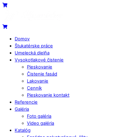
Skip
Menu
Cart
to
content
Cart
Domov
Štukatérske práce
Umelecká dielňa
Vysokotlakové čistenie
Pieskovanie
Čistenie fasád
Lakovanie
Cenník
Pieskovanie kontakt
Referencie
Galéria
Foto galéria
Video galéria
Katalóg