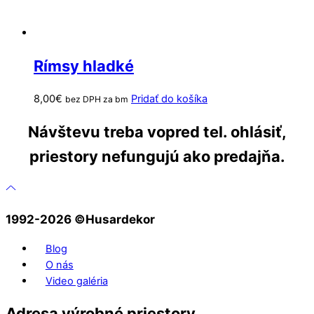
Rímsy hladké
8,00
€
Pridať do košíka
bez DPH za bm
Návštevu treba vopred tel. ohlásiť,
priestory nefungujú ako predajňa.
1992-2026 ©️Husardekor
Blog
O nás
Video galéria
Adresa výrobné priestory