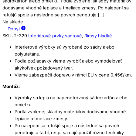
sádrokartón alebo omietku. Podľa zvolenej skladby materiálov
dodávame vhodné lepiace a tmeliace zmesy. Po nalepení sa
retušjú spoje a následne sa povrch penetruje […]
Na sklade
Dopyt
SKU
:
2-329
Interiérové prvky sadrové
,
Rímsy hladké
Interierové výrobky sú vyrobené zo sádry alebo
polyuretánu.
Podľa požiadavky vieme vyrobiť alebo vymodelovať
akýkoľvek požadovaný tvar.
Vieme zabezpečiť dopravu v rámci EU v cene 0,45€/km.
Montáž:
Výrobky sa lepia na napenetrovaný sádrokartón alebo
omietku.
Podľa zvolenej skladby materiálov dodávame vhodné
lepiace a tmeliace zmesy.
Po nalepení sa retušjú spoje a následne sa povrch
penetruje a farbí, resp. sa dajú použiť rôzne techniky