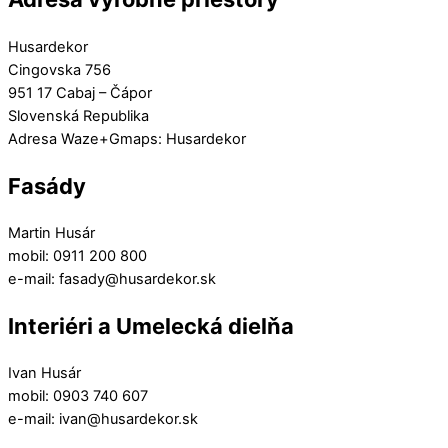
Husardekor
Cingovska 756
951 17 Cabaj – Čápor
Slovenská Republika
Adresa Waze+Gmaps: Husardekor
Fasády
Martin Husár
mobil: 0911 200 800
e-mail: fasady@husardekor.sk
Interiéri a Umelecká dielňa
Ivan Husár
mobil: 0903 740 607
e-mail: ivan@husardekor.sk