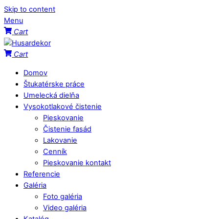
Skip to content
Menu
Cart
Cart
Domov
Štukatérske práce
Umelecká dielňa
Vysokotlakové čistenie
Pieskovanie
Čistenie fasád
Lakovanie
Cenník
Pieskovanie kontakt
Referencie
Galéria
Foto galéria
Video galéria
Katalóg