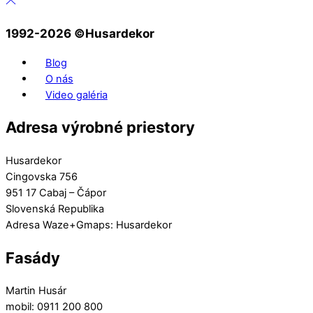
1992-2026 ©️Husardekor
Blog
O nás
Video galéria
Adresa výrobné priestory
Husardekor
Cingovska 756
951 17 Cabaj – Čápor
Slovenská Republika
Adresa Waze+Gmaps: Husardekor
Fasády
Martin Husár
mobil: 0911 200 800