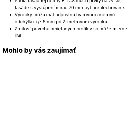
Podľa fasádnej normy ETICS musia prvky na zvislej
fasáde s vystúpením nad 70 mm byť preplechované.
Výrobky môžu mať prípustnú tvarovorozmerovú
odchýlku +/- 5 mm pri 2-metrovom výrobku.
Zrnitosť povrchu omietaných profilov sa môže mierne
líšiť.
Mohlo by vás zaujímať