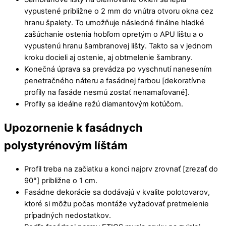
vypustené približne o 2 mm do vnútra otvoru okna cez
hranu špalety. To umožňuje následné finálne hladké
zašúchanie ostenia hobľom opretým o APU lištu a o
vypustenú hranu šambranovej lišty. Takto sa v jednom
kroku docieli aj ostenie, aj obtmelenie šambrany.
Konečná úprava sa prevádza po vyschnutí nanesením
penetračného náteru a fasádnej farbou [dekoratívne
profily na fasáde nesmú zostať nenamaľované].
Profily sa ideálne režú diamantovým kotúčom.
Upozornenie k fasádnych
polystyrénovým líštám
Profil treba na začiatku a konci najprv zrovnať [zrezať do
90°] približne o 1 cm.
Fasádne dekorácie sa dodávajú v kvalite polotovarov,
ktoré si môžu počas montáže vyžadovať pretmelenie
prípadných nedostatkov.