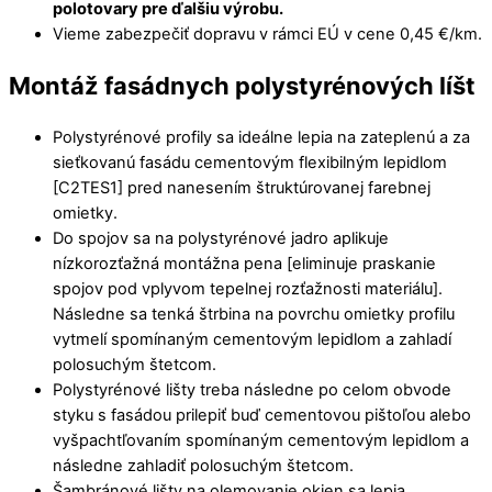
polotovary pre ďalšiu výrobu.
Vieme zabezpečiť dopravu v rámci EÚ v cene 0,45 €/km.
Montáž fasádnych polystyrénových líšt
Polystyrénové profily sa ideálne lepia na zateplenú a za
sieťkovanú fasádu cementovým flexibilným lepidlom
[C2TES1] pred nanesením štruktúrovanej farebnej
omietky.
Do spojov sa na polystyrénové jadro aplikuje
nízkorozťažná montážna pena [eliminuje praskanie
spojov pod vplyvom tepelnej rozťažnosti materiálu].
Následne sa tenká štrbina na povrchu omietky profilu
vytmelí spomínaným cementovým lepidlom a zahladí
polosuchým štetcom.
Polystyrénové lišty treba následne po celom obvode
styku s fasádou prilepiť buď cementovou pištoľou alebo
vyšpachtľovaním spomínaným cementovým lepidlom a
následne zahladiť polosuchým štetcom.
Šambránové lišty na olemovanie okien sa lepia