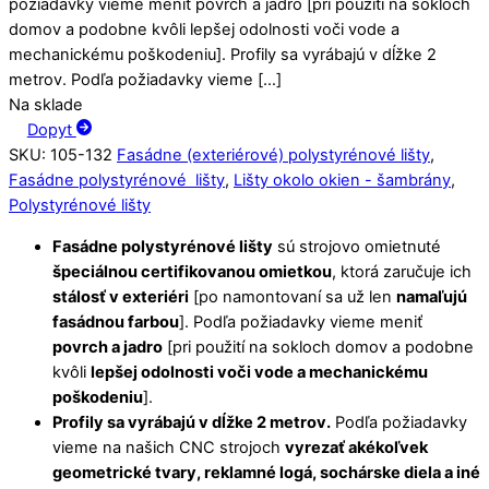
požiadavky vieme meniť povrch a jadro [pri použití na sokloch
domov a podobne kvôli lepšej odolnosti voči vode a
mechanickému poškodeniu]. Profily sa vyrábajú v dĺžke 2
metrov. Podľa požiadavky vieme […]
Na sklade
Dopyt
SKU
:
105-132
Fasádne (exteriérové) polystyrénové lišty
,
Fasádne polystyrénové lišty
,
Lišty okolo okien - šambrány
,
Polystyrénové lišty
Fasádne polystyrénové lišty
sú strojovo omietnuté
špeciálnou certifikovanou omietkou
, ktorá zaručuje ich
stálosť v exteriéri
[po namontovaní sa už len
namaľujú
fasádnou farbou
]. Podľa požiadavky vieme meniť
povrch a jadro
[pri použití na sokloch domov a podobne
kvôli
lepšej odolnosti voči vode a mechanickému
poškodeniu
].
Profily sa vyrábajú v dĺžke 2 metrov.
Podľa požiadavky
vieme na našich CNC strojoch
vyrezať akékoľvek
geometrické tvary, reklamné logá, sochárske diela a iné