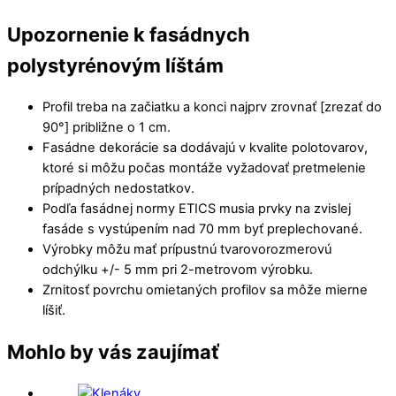
Upozornenie k fasádnych
polystyrénovým líštám
Profil treba na začiatku a konci najprv zrovnať [zrezať do
90°] približne o 1 cm.
Fasádne dekorácie sa dodávajú v kvalite polotovarov,
ktoré si môžu počas montáže vyžadovať pretmelenie
prípadných nedostatkov.
Podľa fasádnej normy ETICS musia prvky na zvislej
fasáde s vystúpením nad 70 mm byť preplechované.
Výrobky môžu mať prípustnú tvarovorozmerovú
odchýlku +/- 5 mm pri 2-metrovom výrobku.
Zrnitosť povrchu omietaných profilov sa môže mierne
líšiť.
Mohlo by vás zaujímať