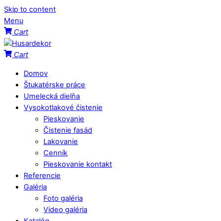
Skip to content
Menu
Cart
Cart
Domov
Štukatérske práce
Umelecká dielňa
Vysokotlakové čistenie
Pieskovanie
Čistenie fasád
Lakovanie
Cenník
Pieskovanie kontakt
Referencie
Galéria
Foto galéria
Video galéria
Katalóg