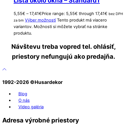
Lišta okolo okna – Štandard1
5,55
€
–
17,41
€
Price range: 5,55€ through 17,41€
bez DPH
Výber možností
Tento produkt má viacero
za bm
variantov. Možnosti si môžete vybrať na stránke
produktu.
Návštevu treba vopred tel. ohlásiť,
priestory nefungujú ako predajňa.
1992-2026 ©️Husardekor
Blog
O nás
Video galéria
Adresa výrobné priestory