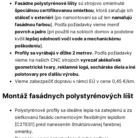
Fasádne polystyrénové lišty
sú strojovo omietnuté
špeciálnou certifikovanou omietkou
, ktorá zaručuje ich
stálosť v exteriéri
[po namontovaní sa už len
namaľujú
fasádnou farbou
]. Podľa požiadavky vieme meniť
povrch a jadro
[pri použití na sokloch domov a podobne
kvôli
lepšej odolnosti voči vode a mechanickému
poškodeniu
].
Profily sa vyrábajú v dĺžke 2 metrov.
Podľa požiadavky
vieme na našich CNC strojoch
vyrezať akékoľvek
geometrické tvary, reklamné logá, sochárske diela a iné
polotovary pre ďalšiu výrobu.
Vieme zabezpečiť dopravu v rámci EÚ v cene 0,45 €/km.
Montáž fasádnych polystyrénových líšt
Polystyrénové profily sa ideálne lepia na zateplenú a za
sieťkovanú fasádu cementovým flexibilným lepidlom
[C2TES1] pred nanesením štruktúrovanej farebnej
omietky.