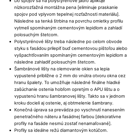
Do spojov sa na polystyrénové jadro aplikuje
nízkorozťažná montážna pena [eliminuje praskanie
spojov pod vplyvom tepelnej rozťažnosti materiálu].
Následne sa tenká štrbina na povrchu omietky profilu
vytmelí spomínaným cementovým lepidlom a zahladí
polosuchým štetcom.
Polystyrénové lišty treba následne po celom obvode
styku s fasádou prilepiť buď cementovou pištoľou alebo
vyšpachtľovaním spomínaným cementovým lepidlom a
následne zahladiť polosuchým štetcom.
Šambránové lišty na olemovanie okien sa lepia
vypustené približne o 2 mm do vnútra otvoru okna cez
hranu špalety. To umožňuje následné finálne hladké
zašúchanie ostenia hobľom opretým o APU lištu a o
vypustenú hranu šambranovej lišty. Takto sa v jednom
kroku docieli aj ostenie, aj obtmelenie šambrany.
Konečná úprava sa prevádza po vyschnutí nanesením
penetračného náteru a fasádnej farbou [dekoratívne
profily na fasáde nesmú zostať nenamaľované].
Profily sa ideálne režú diamantovým kotúčom.