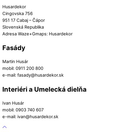
Husardekor
Cingovska 756
951 17 Cabaj – Čápor
Slovenská Republika
Adresa Waze+Gmaps: Husardekor
Fasády
Martin Husár
mobil: 0911 200 800
e-mail: fasady@husardekor.sk
Interiéri a Umelecká dielňa
Ivan Husár
mobil: 0903 740 607
e-mail: ivan@husardekor.sk