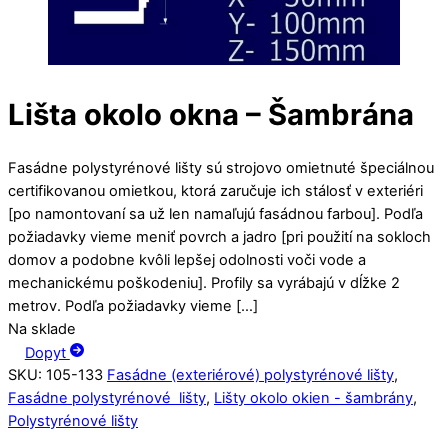
Lišta okolo okna – Šambrána
Fasádne polystyrénové lišty sú strojovo omietnuté špeciálnou
certifikovanou omietkou, ktorá zaručuje ich stálosť v exteriéri
[po namontovaní sa už len namaľujú fasádnou farbou]. Podľa
požiadavky vieme meniť povrch a jadro [pri použití na sokloch
domov a podobne kvôli lepšej odolnosti voči vode a
mechanickému poškodeniu]. Profily sa vyrábajú v dĺžke 2
metrov. Podľa požiadavky vieme […]
Na sklade
Dopyt
SKU
:
105-133
Fasádne (exteriérové) polystyrénové lišty
,
Fasádne polystyrénové lišty
,
Lišty okolo okien - šambrány
,
Polystyrénové lišty