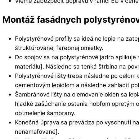
Vieme zabezpečiť dopravu v rámci EÚ v cene
Montáž fasádnych polystyrénov
Polystyrénové profily sa ideálne lepia na z
štruktúrovanej farebnej omietky.
Do spojov sa na polystyrénové jadro aplikuje
materiálu]. Následne sa tenká štrbina na po
Polystyrénové lišty treba následne po celo
cementovým lepidlom a následne zahladiť p
Šambránové lišty na olemovanie okien sa lepi
hladké zašúchanie ostenia hobľom opretým o A
obtmelenie šambrany.
Konečná úprava sa prevádza po vyschnutí na
nenamaľované].