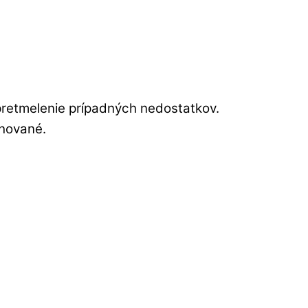
pretmelenie prípadných nedostatkov.
chované.