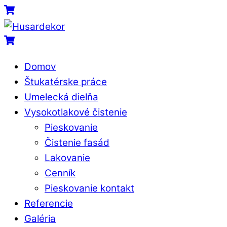
Skip
Menu
Cart
to
content
Cart
Domov
Štukatérske práce
Umelecká dielňa
Vysokotlakové čistenie
Pieskovanie
Čistenie fasád
Lakovanie
Cenník
Pieskovanie kontakt
Referencie
Galéria