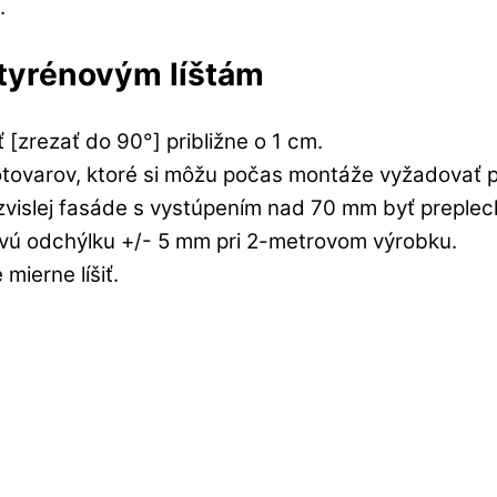
.
tyrénovým líštám
ť [zrezať do 90°] približne o 1 cm.
otovarov, ktoré si môžu počas montáže vyžadovať 
zvislej fasáde s vystúpením nad 70 mm byť preple
vú odchýlku +/- 5 mm pri 2-metrovom výrobku.
mierne líšiť.