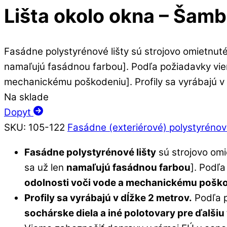
Lišta okolo okna – Šam
Fasádne polystyrénové lišty sú strojovo omietnuté
namaľujú fasádnou farbou]. Podľa požiadavky viem
mechanickému poškodeniu]. Profily sa vyrábajú v
Na sklade
Dopyt
SKU
:
105-122
Fasádne (exteriérové) polystyrénové
Fasádne polystyrénové lišty
sú strojovo om
sa už len
namaľujú fasádnou farbou
]. Podľ
odolnosti voči vode a mechanickému pošk
Profily sa vyrábajú v dĺžke 2 metrov.
Podľa p
sochárske diela a iné polotovary pre ďalšiu