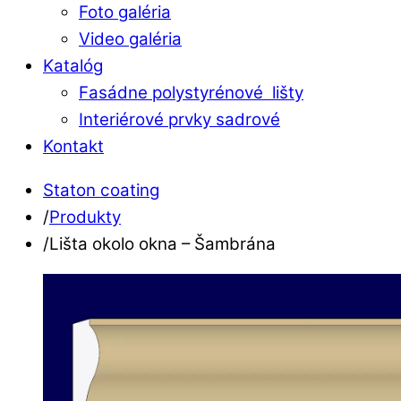
Foto galéria
Video galéria
Katalóg
Fasádne polystyrénové lišty
Interiérové prvky sadrové
Kontakt
Close
Close
Staton coating
Menu
Cart
/
Produkty
/
Lišta okolo okna – Šambrána