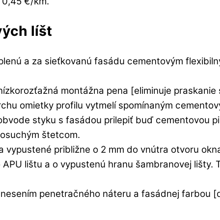
 0,45 €/km.
ých líšt
ateplenú a za sieťkovanú fasádu cementovým flexibi
 nízkorozťažná montážna pena [eliminuje praskanie 
vrchu omietky profilu vytmelí spomínaným cemento
m obvode styku s fasádou prilepiť buď cementovou 
olosuchým štetcom.
a vypustené približne o 2 mm do vnútra otvoru okn
PU lištu a o vypustenú hranu šambranovej lišty. Tak
nesením penetračného náteru a fasádnej farbou [d