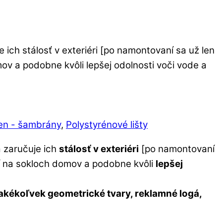
 ich stálosť v exteriéri [po namontovaní sa už len
ov a podobne kvôli lepšej odolnosti voči vode a
ien - šambrány
,
Polystyrénové lišty
á zaručuje ich
stálosť v exteriéri
[po namontovaní
tí na sokloch domov a podobne kvôli
lepšej
akékoľvek geometrické tvary, reklamné logá,