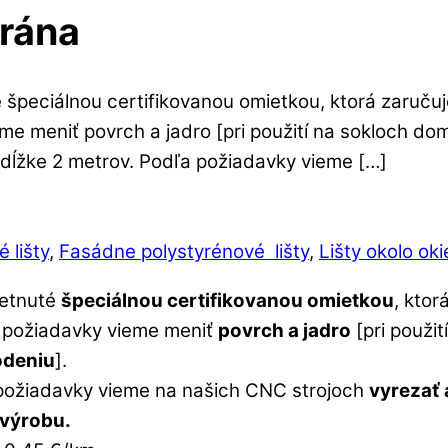
brána
 špeciálnou certifikovanou omietkou, ktorá zaručuje
e meniť povrch a jadro [pri použití na sokloch dom
 dĺžke 2 metrov. Podľa požiadavky vieme […]
 lišty
,
Fasádne polystyrénové lišty
,
Lišty okolo ok
ietnuté
špeciálnou certifikovanou omietkou
, ktor
a požiadavky vieme meniť
povrch a jadro
[pri použi
odeniu
].
ožiadavky vieme na našich CNC strojoch
vyrezať 
 výrobu.