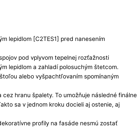
lným lepidlom [C2TES1] pred nanesením
spojov pod vplyvom tepelnej rozťažnosti
vým lepidlom a zahladí polosuchým štetcom.
pištoľou alebo vyšpachtľovaním spomínaným
a cez hranu špalety. To umožňuje následné finálne
to sa v jednom kroku docieli aj ostenie, aj
ekoratívne profily na fasáde nesmú zostať