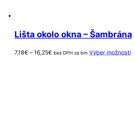
Lišta okolo okna – Šambrána
Price
T
7,18
€
–
16,25
€
Výber možností
bez DPH za bm
range:
p
7,18€
m
through
v
16,25€
v
M
si
m
v
n