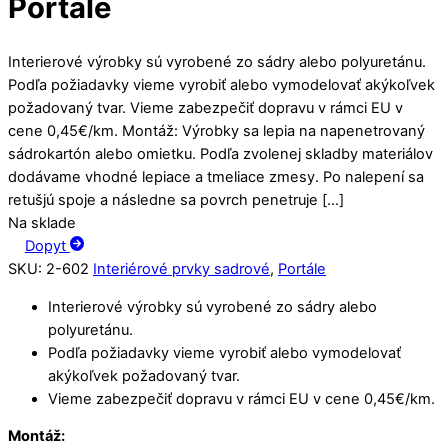
Portále
Interierové výrobky sú vyrobené zo sádry alebo polyuretánu.
Podľa požiadavky vieme vyrobiť alebo vymodelovať akýkoľvek
požadovaný tvar. Vieme zabezpečiť dopravu v rámci EU v
cene 0,45€/km. Montáž: Výrobky sa lepia na napenetrovaný
sádrokartón alebo omietku. Podľa zvolenej skladby materiálov
dodávame vhodné lepiace a tmeliace zmesy. Po nalepení sa
retušjú spoje a následne sa povrch penetruje […]
Na sklade
Dopyt
SKU
:
2-602
Interiérové prvky sadrové
,
Portále
Interierové výrobky sú vyrobené zo sádry alebo
polyuretánu.
Podľa požiadavky vieme vyrobiť alebo vymodelovať
akýkoľvek požadovaný tvar.
Vieme zabezpečiť dopravu v rámci EU v cene 0,45€/km.
Montáž: