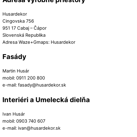
Husardekor
Cingovska 756
951 17 Cabaj – Čápor
Slovenská Republika
Adresa Waze+Gmaps: Husardekor
Fasády
Martin Husár
mobil: 0911 200 800
e-mail: fasady@husardekor.sk
Interiéri a Umelecká dielňa
Ivan Husár
mobil: 0903 740 607
e-mail: ivan@husardekor.sk