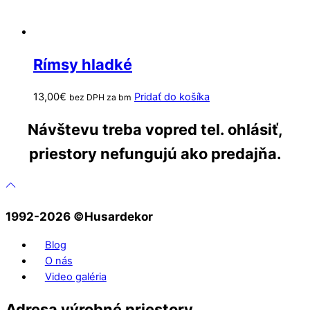
Rímsy hladké
13,00
€
Pridať do košíka
bez DPH za bm
Návštevu treba vopred tel. ohlásiť,
priestory nefungujú ako predajňa.
1992-2026 ©️Husardekor
Blog
O nás
Video galéria
Adresa výrobné priestory