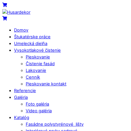
Skip
Menu
Cart
to
content
Cart
Domov
Štukatérske práce
Umelecká dielňa
Vysokotlakové čistenie
Pieskovanie
Čistenie fasád
Lakovanie
Cenník
Pieskovanie kontakt
Referencie
Galéria
Foto galéria
Video galéria
Katalóg
Fasádne polystyrénové lišty
Interiérové prvky sadrové