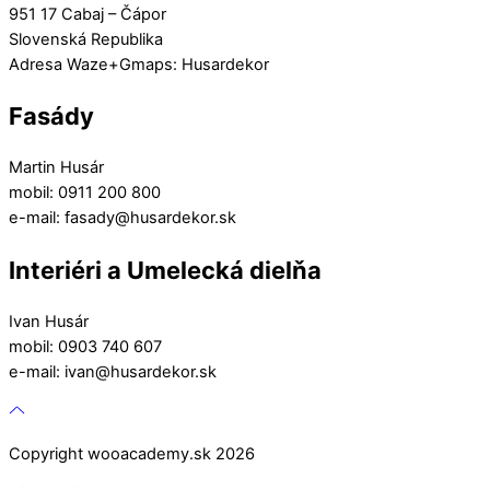
951 17 Cabaj – Čápor
Slovenská Republika
Adresa Waze+Gmaps: Husardekor
Fasády
Martin Husár
mobil: 0911 200 800
e-mail: fasady@husardekor.sk
Interiéri a Umelecká dielňa
Ivan Husár
mobil: 0903 740 607
e-mail: ivan@husardekor.sk
Copyright wooacademy.sk 2026