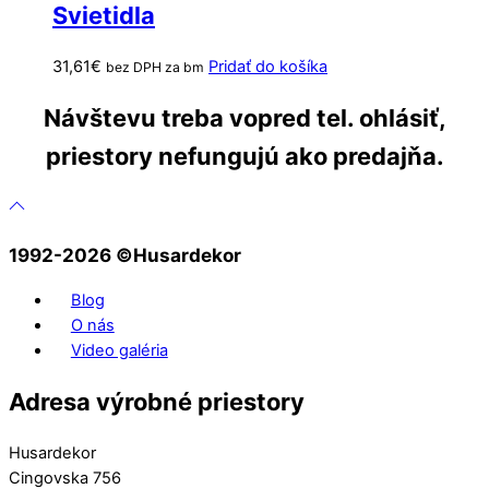
Svietidla
31,61
€
Pridať do košíka
bez DPH za bm
Návštevu treba vopred tel. ohlásiť,
priestory nefungujú ako predajňa.
1992-2026 ©️Husardekor
Blog
O nás
Video galéria
Adresa výrobné priestory
Husardekor
Cingovska 756