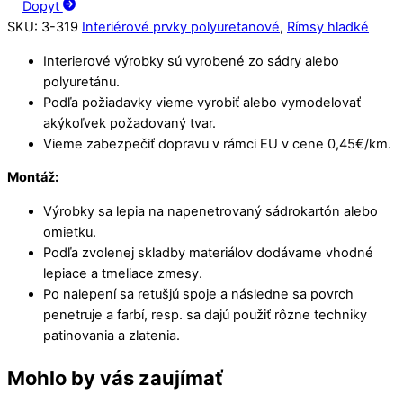
Dopyt
SKU
:
3-319
Interiérové prvky polyuretanové
,
Rímsy hladké
Interierové výrobky sú vyrobené zo sádry alebo
polyuretánu.
Podľa požiadavky vieme vyrobiť alebo vymodelovať
akýkoľvek požadovaný tvar.
Vieme zabezpečiť dopravu v rámci EU v cene 0,45€/km.
Montáž:
Výrobky sa lepia na napenetrovaný sádrokartón alebo
omietku.
Podľa zvolenej skladby materiálov dodávame vhodné
lepiace a tmeliace zmesy.
Po nalepení sa retušjú spoje a následne sa povrch
penetruje a farbí, resp. sa dajú použiť rôzne techniky
patinovania a zlatenia.
Mohlo by vás zaujímať