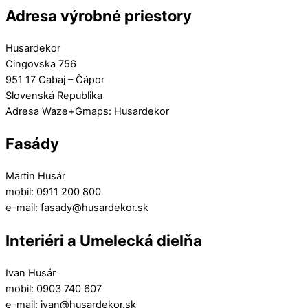
Adresa výrobné priestory
Husardekor
Cingovska 756
951 17 Cabaj – Čápor
Slovenská Republika
Adresa Waze+Gmaps: Husardekor
Fasády
Martin Husár
mobil: 0911 200 800
e-mail: fasady@husardekor.sk
Interiéri a Umelecká dielňa
Ivan Husár
mobil: 0903 740 607
e-mail: ivan@husardekor.sk