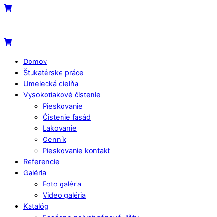
Skip
Menu
Cart
to
content
Cart
Domov
Štukatérske práce
Umelecká dielňa
Vysokotlakové čistenie
Pieskovanie
Čistenie fasád
Lakovanie
Cenník
Pieskovanie kontakt
Referencie
Galéria
Foto galéria
Video galéria
Katalóg