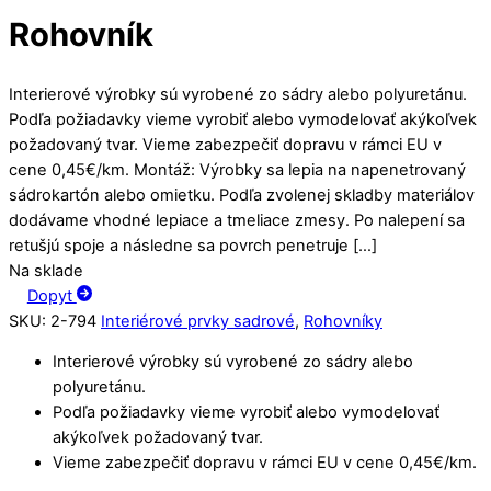
Rohovník
Interierové výrobky sú vyrobené zo sádry alebo polyuretánu.
Podľa požiadavky vieme vyrobiť alebo vymodelovať akýkoľvek
požadovaný tvar. Vieme zabezpečiť dopravu v rámci EU v
cene 0,45€/km. Montáž: Výrobky sa lepia na napenetrovaný
sádrokartón alebo omietku. Podľa zvolenej skladby materiálov
dodávame vhodné lepiace a tmeliace zmesy. Po nalepení sa
retušjú spoje a následne sa povrch penetruje […]
Na sklade
Dopyt
SKU
:
2-794
Interiérové prvky sadrové
,
Rohovníky
Interierové výrobky sú vyrobené zo sádry alebo
polyuretánu.
Podľa požiadavky vieme vyrobiť alebo vymodelovať
akýkoľvek požadovaný tvar.
Vieme zabezpečiť dopravu v rámci EU v cene 0,45€/km.