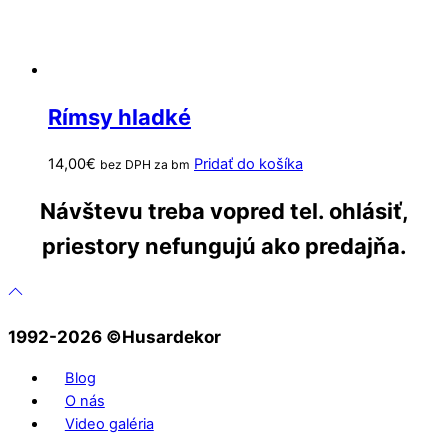
Rímsy hladké
14,00
€
Pridať do košíka
bez DPH za bm
Návštevu treba vopred tel. ohlásiť,
priestory nefungujú ako predajňa.
1992-2026 ©️Husardekor
Blog
O nás
Video galéria