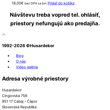
18,00
€
Pridať do košíka
bez DPH za bm
Návštevu treba vopred tel. ohlásiť,
priestory nefungujú ako predajňa.
1992-2026 ©️Husardekor
Blog
O nás
Video galéria
Adresa výrobné priestory
Husardekor
Cingovska 756
951 17 Cabaj – Čápor
Slovenská Republika