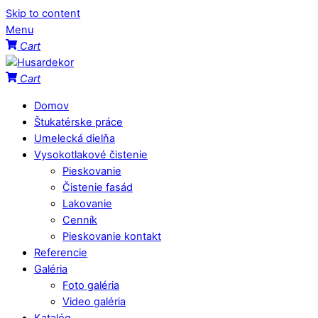
Skip to content
Menu
Cart
Cart
Domov
Štukatérske práce
Umelecká dielňa
Vysokotlakové čistenie
Pieskovanie
Čistenie fasád
Lakovanie
Cenník
Pieskovanie kontakt
Referencie
Galéria
Foto galéria
Video galéria
Katalóg