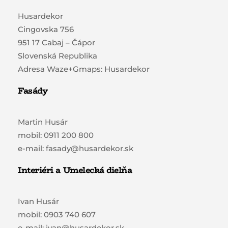
Husardekor
Cingovska 756
951 17 Cabaj – Čápor
Slovenská Republika
Adresa Waze+Gmaps: Husardekor
Fasády
Martin Husár
mobil: 0911 200 800
e-mail: fasady@husardekor.sk
Interiéri a Umelecká dielňa
Ivan Husár
mobil: 0903 740 607
e-mail: ivan@husardekor.sk