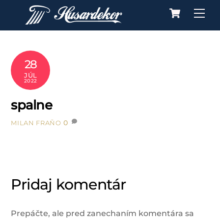
Cart
Skip
Me
to
content
28
JÚL
2022
spalne
0
MILAN FRAŇO
Pridaj komentár
Prepáčte, ale pred zanechaním komentára sa