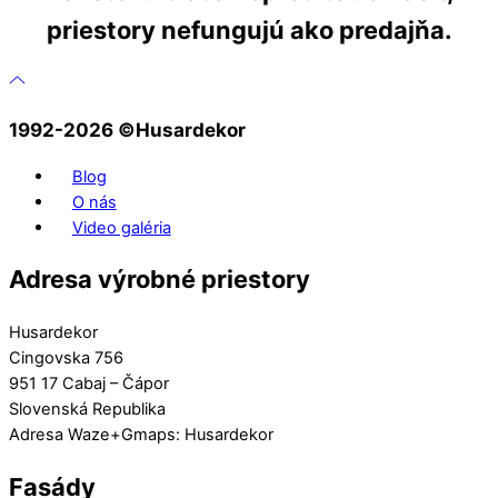
priestory nefungujú ako predajňa.
1992-2026 ©️Husardekor
Blog
O nás
Video galéria
Adresa výrobné priestory
Husardekor
Cingovska 756
951 17 Cabaj – Čápor
Slovenská Republika
Adresa Waze+Gmaps: Husardekor
Fasády