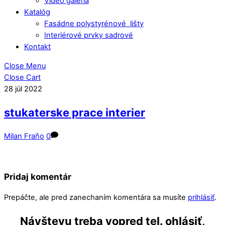
Video galéria
Katalóg
Fasádne polystyrénové lišty
Interiérové prvky sadrové
Kontakt
Close Menu
Close Cart
28
júl
2022
stukaterske prace interier
Milan Fraňo
0
Pridaj komentár
Prepáčte, ale pred zanechaním komentára sa musíte
prihlásiť
.
Návštevu treba vopred tel. ohlásiť,