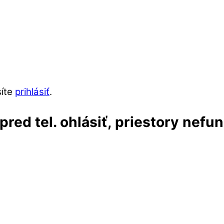
síte
prihlásiť
.
red tel. ohlásiť, priestory nefu