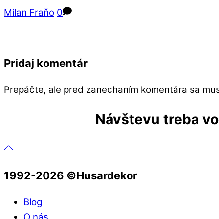
Milan Fraňo
0
Pridaj komentár
Prepáčte, ale pred zanechaním komentára sa mu
Návštevu treba vop
1992-2026 ©️Husardekor
Blog
O nás