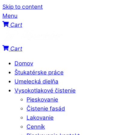
Skip to content
Menu
Cart
Cart
Domov
Štukatérske práce
Umelecká dielňa
Vysokotlakové čistenie
Pieskovanie
Čistenie fasád
Lakovanie
Cenník