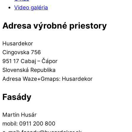
Video galéria
Adresa výrobné priestory
Husardekor
Cingovska 756
951 17 Cabaj – Čápor
Slovenská Republika
Adresa Waze+Gmaps: Husardekor
Fasády
Martin Husár
mobil: 0911 200 800