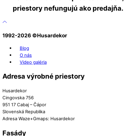
priestory nefungujú ako predajňa.
1992-2026 ©️Husardekor
Blog
O nás
Video galéria
Adresa výrobné priestory
Husardekor
Cingovska 756
951 17 Cabaj – Čápor
Slovenská Republika
Adresa Waze+Gmaps: Husardekor
Fasády