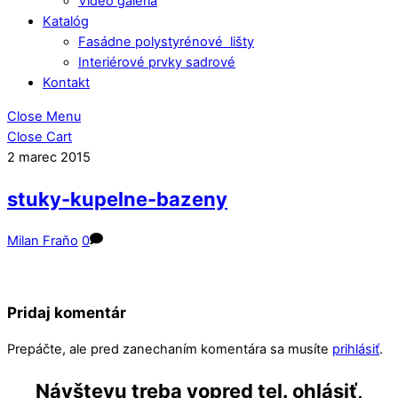
Video galéria
Katalóg
Fasádne polystyrénové lišty
Interiérové prvky sadrové
Kontakt
Close Menu
Close Cart
2
marec
2015
stuky-kupelne-bazeny
Milan Fraňo
0
Pridaj komentár
Prepáčte, ale pred zanechaním komentára sa musíte
prihlásiť
.
Návštevu treba vopred tel. ohlásiť,