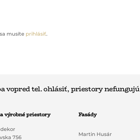
 sa musíte
prihlásiť
.
a vopred tel. ohlásiť, priestory nefungujú
a výrobné priestory
Fasády
rdekor
Martin Husár
vska 756