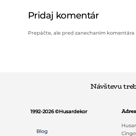
Pridaj komentár
Prepáčte, ale pred zanechaním komentára
Návštevu treb
Adres
1992-2026 ©️Husardekor
Husa
Blog
Cingo