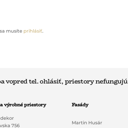
 sa musíte
prihlásiť
.
a vopred tel. ohlásiť, priestory nefungujú
a výrobné priestory
Fasády
rdekor
Martin Husár
vska 756