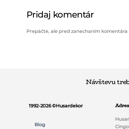
Pridaj komentár
Prepáčte, ale pred zanechaním komentára
Návštevu treb
Adres
1992-2026 ©️Husardekor
Husa
Blog
Cingo