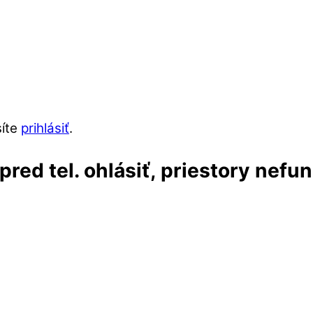
síte
prihlásiť
.
red tel. ohlásiť, priestory nefu