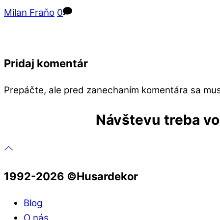
Milan Fraňo
0
Pridaj komentár
Prepáčte, ale pred zanechaním komentára sa mu
Návštevu treba vop
1992-2026 ©️Husardekor
Blog
O nás