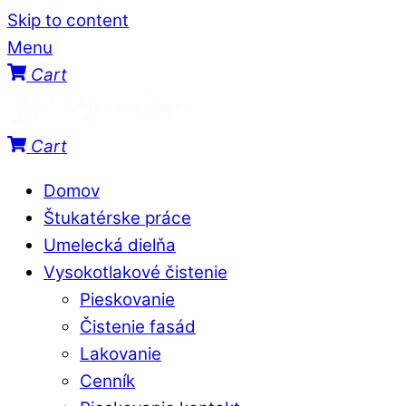
Skip to content
Menu
Cart
Cart
Domov
Štukatérske práce
Umelecká dielňa
Vysokotlakové čistenie
Pieskovanie
Čistenie fasád
Lakovanie
Cenník