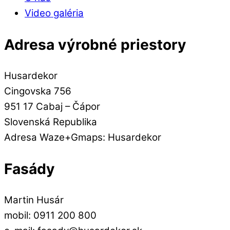
Video galéria
Adresa výrobné priestory
Husardekor
Cingovska 756
951 17 Cabaj – Čápor
Slovenská Republika
Adresa Waze+Gmaps: Husardekor
Fasády
Martin Husár
mobil: 0911 200 800