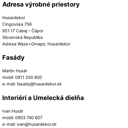
Adresa výrobné priestory
Husardekor
Cingovska 756
951 17 Cabaj – Čápor
Slovenská Republika
Adresa Waze+Gmaps: Husardekor
Fasády
Martin Husár
mobil: 0911 200 800
e-mail: fasady@husardekor.sk
Interiéri a Umelecká dielňa
Ivan Husár
mobil: 0903 740 607
e-mail: ivan@husardekor.sk