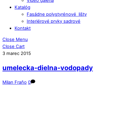
Video galéria
Katalóg
Fasádne polystyrénové lišty
Interiérové prvky sadrové
Kontakt
Close Menu
Close Cart
3
marec
2015
umelecka-dielna-vodopady
Milan Fraňo
0