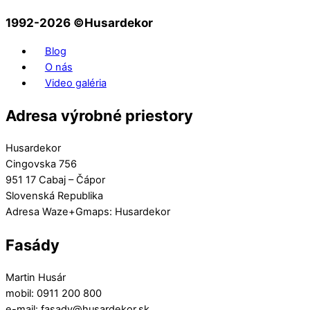
1992-2026 ©️Husardekor
Blog
O nás
Video galéria
Adresa výrobné priestory
Husardekor
Cingovska 756
951 17 Cabaj – Čápor
Slovenská Republika
Adresa Waze+Gmaps: Husardekor
Fasády
Martin Husár
mobil: 0911 200 800
e-mail: fasady@husardekor.sk